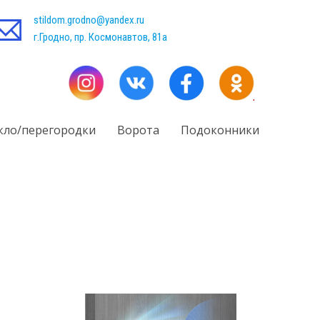
stildom.grodno@yandex.ru
г.Гродно, пр. Космонавтов, 81а
кло/перегородки
Ворота
Подоконники