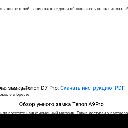
ть посетителей, записывать видео и обеспечивать дополнительный
го замка Tenon D7 Pro:
Скачать инструкцию .PDF
еских помещений
Гомеле и Бресте
Обзор умного замка Tenon A9Pro
и или посетите наш фирменный магазин. Также доступен у партнёр